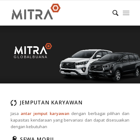
G L O B A L B U A N A
JEMPUTAN KARYAWAN
Jasa
antar jemput karyawan
dengan berbagai pilihan dan
kapasitas kendaraan yang bervariasi dan dapat disesuaikan
dengan kebutuhan
SEWA MOBIL