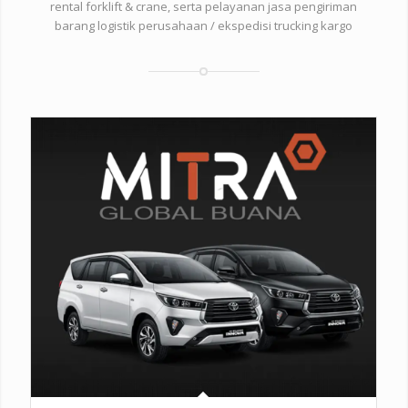
rental forklift & crane, serta pelayanan jasa pengiriman
barang logistik perusahaan / ekspedisi trucking kargo